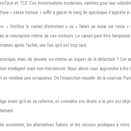
: PureTech et TCE. Ces motorisations modernes, vantées pour leur sobri
d’une « casse moteur » suffit à glacer le sang de quiconque s’apprête à 
es. « Vérifiez le carnet d’entretien » ou « faites un essai sur route »
mais la conception même de ces moteurs. Le carnet peut être tamponné à 
maines après l’achat, une fois qu’il est trop tard.
 historique, mais de devenir soi-même un expert de la détection ? Cet 
teur intelligent mais non-mécanicien. Nous allons vous apprendre à lire
t un vendeur peu scrupuleux. De l’inspection visuelle de la courroie Pur
ège avant qu’il ne se referme, et connaître vos droits si le pire est déj
rdement.
le essentiels, les alternatives fiables, et les recours juridiques à vo