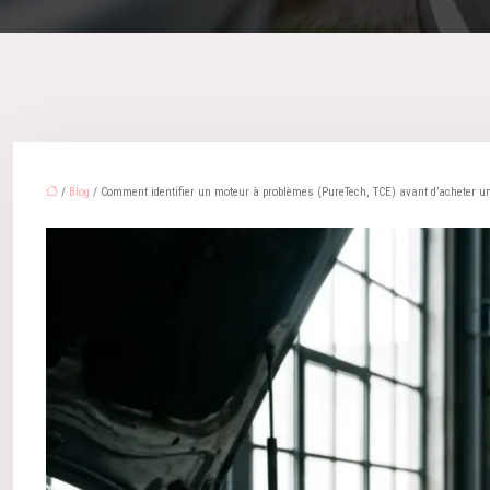
/
Blog
/ Comment identifier un moteur à problèmes (PureTech, TCE) avant d’acheter u