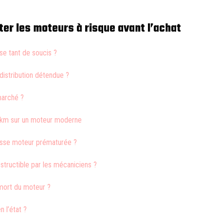
er les moteurs à risque avant l’achat
ose tant de soucis ?
istribution détendue ?
 marché ?
00km sur un moteur moderne
asse moteur prématurée ?
tructible par les mécaniciens ?
 mort du moteur ?
n l’état ?