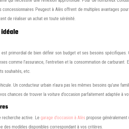
te qui nécessite une réflexion approfondie. Pour de nombreux conducteur
concessionnaires Peugeot à Alès offrent de multiples avantages pour s
tent de réaliser un achat en toute sérénité.
 idéale
l est primordial de bien définir son budget et ses besoins spécifiques
s comme l’assurance, l’entretien et la consommation de carburant. Ensui
ts souhaités, etc.
cule. Un conducteur urbain n’aura pas les mêmes besoins qu’une famille
os chances de trouver la voiture d’occasion parfaitement adaptée à votr
ères
de recherche active. Le
garage d’occasion à Alès
propose généralement u
idée des modèles disponibles correspondant à vos critères.