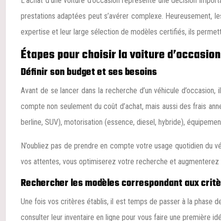
L’achat d’une voiture d’occasion représente une décision importan
prestations adaptées peut s’avérer complexe. Heureusement, les 
expertise et leur large sélection de modèles certifiés, ils permet
Étapes pour choisir la voiture d’occasion
Définir son budget et ses besoins
Avant de se lancer dans la recherche d’un véhicule d’occasion, i
compte non seulement du coût d’achat, mais aussi des frais annexe
berline, SUV), motorisation (essence, diesel, hybride), équipemen
N’oubliez pas de prendre en compte votre usage quotidien du véhi
vos attentes, vous optimiserez votre recherche et augmenterez v
Rechercher les modèles correspondant aux crit
Une fois vos critères établis, il est temps de passer à la phase 
consulter leur inventaire en ligne pour vous faire une première 