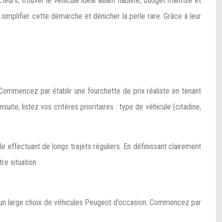
s, trouver le véhicule idéal alliant fiabilité, budget maîtrisé et
implifier cette démarche et dénicher la perle rare. Grâce à leur
. Commencez par établir une fourchette de prix réaliste en tenant
te, listez vos critères prioritaires : type de véhicule (citadine,
 effectuant de longs trajets réguliers. En définissant clairement
e situation.
n large choix de véhicules Peugeot d’occasion. Commencez par