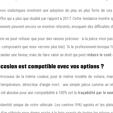
ères statistiques montrent une adoption de plus en plus forte de ce
ffre qui a plus que doublé par rapport à 2017. Cette tendance montre q
nnels peuvent encore se montrer réticents, invoquant des difficultés d
te ne peut refuser que pour des raisons précises : si la pièce n’est pas 
omposants que nous verrons plus loin). Si le professionnel invoque l’indi
mander une faveur, mais de faire valoir un droit qui peut
réduire le coût
ccasion est compatible avec vos options ?
n rétroviseur de la même couleur, pour le même modèle de voiture, m
e température, détecteur d’angle mort… une simple pièce comme un rét
a clé absolue pour une compatibilité à 100% est la
traçabilité par le n
e d’identité unique de votre véhicule. Les centres VHU agréés et les p
’un véhicule nous donne accès à la liste exacte de toutes les pièces e