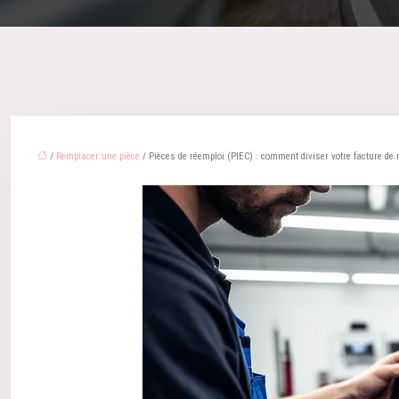
/
Remplacer une pièce
/ Pièces de réemploi (PIEC) : comment diviser votre facture de 