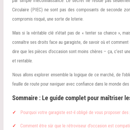
par simple méconnaissance. Le secret ne réside pas seulement 
Circulaire (PIEC) ne sont pas des composants de seconde zone 
compromis risqué, une sorte de loterie.
Mais si la véritable clé n’était pas de « tenter sa chance », mai
connaître ses droits face au garagiste, de savoir où et comment ch
dire que les pièces d’occasion sont moins chères – ça, c’est une
et rentable.
Nous allons explorer ensemble la logique de ce marché, de l’obli
feuille de route pour naviguer avec confiance dans le monde des p
Sommaire : Le guide complet pour maîtriser le
Pourquoi votre garagiste est-il obligé de vous proposer des
Comment être sûr que le rétroviseur d’occasion est compati