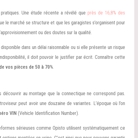
s pratiques. Une étude récente a révélé que
près de 16,8% des
ue le marché se structure et que les garagistes s’organisent pour
’approvisionnement ou des doutes sur la qualité.
disponible dans un délai raisonnable ou si elle présente un risque
sponibilité, il doit pouvoir le justifier par écrit. Connaître cette
 de vos pièces de 50 à 70%
.
ais découvrir au montage que la connectique ne correspond pas.
roviseur peut avoir une douzaine de variantes. L’époque où l’on
uméro VIN
(Vehicle Identification Number).
lateformes sérieuses comme Opisto utilisent systématiquement ce
t options montées en usine. C’est ainsi que nous pouvons garantir