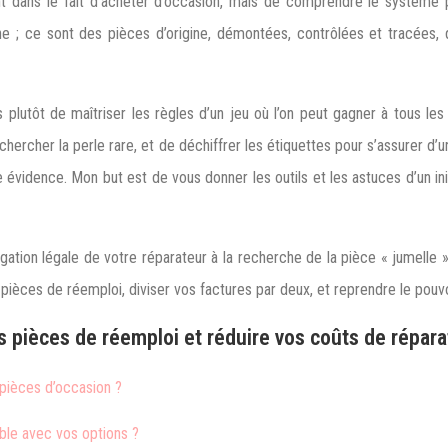
dans le fait d’acheter d’occasion, mais de comprendre le système po
; ce sont des pièces d’origine, démontées, contrôlées et tracées, qui
s plutôt de maîtriser les règles d’un jeu où l’on peut gagner à tous le
ercher la perle rare, et de déchiffrer les étiquettes pour s’assurer d’u
 évidence. Mon but est de vous donner les outils et les astuces d’un i
gation légale de votre réparateur à la recherche de la pièce « jumelle »
ièces de réemploi, diviser vos factures par deux, et reprendre le pouvoi
s pièces de réemploi et réduire vos coûts de répara
 pièces d’occasion ?
ble avec vos options ?