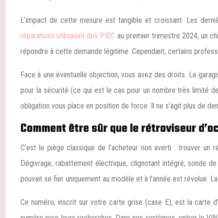
L’impact de cette mesure est tangible et croissant. Les derni
réparations utilisaient des PIEC
au premier trimestre 2024, un chi
répondre à cette demande légitime. Cependant, certains professio
Face à une éventuelle objection, vous avez des droits. Le garagis
pour la sécurité (ce qui est le cas pour un nombre très limité de c
obligation vous place en position de force. Il ne s’agit plus de de
Comment être sûr que le rétroviseur d’o
C’est le piège classique de l’acheteur non averti : trouver u
Dégivrage, rabattement électrique, clignotant intégré, sonde d
pouvait se fier uniquement au modèle et à l’année est révolue. L
Ce numéro, inscrit sur votre carte grise (case E), est la cart
numéro pour leurs recherches. Dans nos systèmes, entrer le VIN d