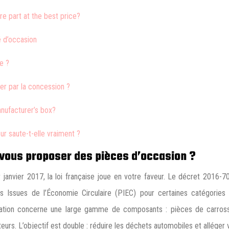
re part at the best price?
é d’occasion
e ?
er par la concession ?
manufacturer’s box?
eur saute-t-elle vraiment ?
e vous proposer des pièces d’occasion ?
janvier 2017, la loi française joue en votre faveur. Le décret 2016-70
 Issues de l’Économie Circulaire (PIEC) pour certaines catégories 
gation concerne une large gamme de composants : pièces de carrosse
rs. L’objectif est double : réduire les déchets automobiles et alléger v