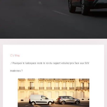
/
Blog
/ Pourquoi le ludospace reste le roi du rapport volume/prix face aux SUV
modernes ?